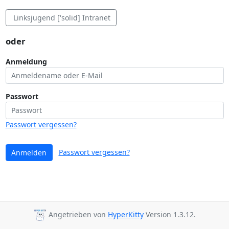
Linksjugend ['solid] Intranet
oder
Anmeldung
Passwort
Passwort vergessen?
Passwort vergessen?
Anmelden
Angetrieben von
HyperKitty
Version 1.3.12.