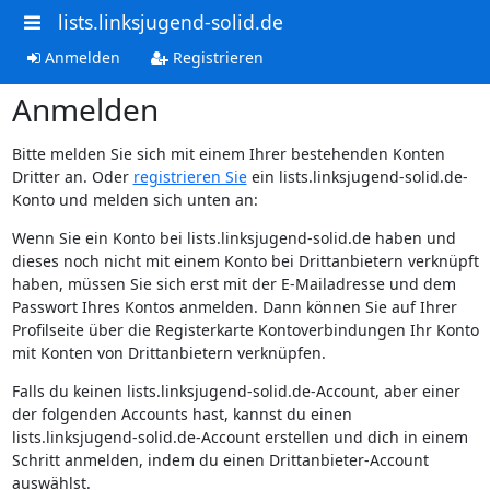
lists.linksjugend-solid.de
Anmelden
Registrieren
Anmelden
Bitte melden Sie sich mit einem Ihrer bestehenden Konten
Dritter an. Oder
registrieren Sie
ein lists.linksjugend-solid.de-
Konto und melden sich unten an:
Wenn Sie ein Konto bei lists.linksjugend-solid.de haben und
dieses noch nicht mit einem Konto bei Drittanbietern verknüpft
haben, müssen Sie sich erst mit der E-Mailadresse und dem
Passwort Ihres Kontos anmelden. Dann können Sie auf Ihrer
Profilseite über die Registerkarte Kontoverbindungen Ihr Konto
mit Konten von Drittanbietern verknüpfen.
Falls du keinen lists.linksjugend-solid.de-Account, aber einer
der folgenden Accounts hast, kannst du einen
lists.linksjugend-solid.de-Account erstellen und dich in einem
Schritt anmelden, indem du einen Drittanbieter-Account
auswählst.